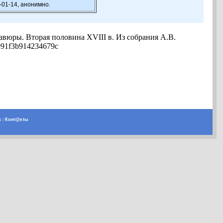
-01-14, анонимно.
вюры. Вторая половина XVIII в. Из собрания А.В.
e991f3b914234679c
х
|
Конт@кты