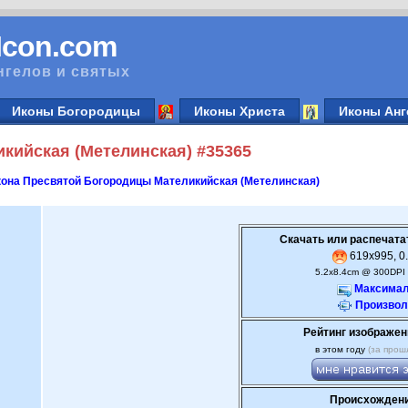
vIcon.com
нгелов и святых
Иконы Богородицы
Иконы Христа
Иконы Анг
кийская (Метелинская) #35365
она Пресвятой Богородицы Мателикийская (Метелинская)
Скачать или распечата
619x995, 0.
5.2x8.4cm @ 300DPI 
Максимал
Произвол
Рейтинг изображен
в этом году
(за прош
Происхождени