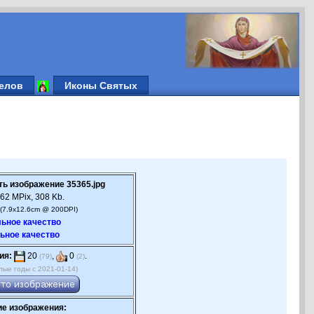
елов
Иконы Святых
ть изображение 35365.jpg
62 MPix, 308 Kb.
(7.9x12.6cm @ 200DPI)
ьное качество
ьное качество
ия:
20
,
0
.
(79)
(2)
лые годы с 2021-01-14)
е изображения: