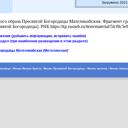
Загружено 2021
го образа Пресвятой Богородицы Мателикийския. Фрагмент гра
ятой Богородицы]. РНБ https://kp.rusneb.ru/item/material/5fcf8c5
ажения (добавить информацию, исправить ошибки)
.
аздел (при ошибочном размещении в этом разделе)
.
городицы Мателикийская (Метелинская)'
.
страница
|
Иконы Иисуса Христа
|
Иконы Пресвятой Богородицы
|
Иконы ангелов
|
Иконы святы