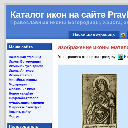
Каталог икон на сайте Pra
Православные иконы Богородицы, Христа, а
Начальная страница
Меню сайта
Изображение иконы Матели
Эта страничка относится к разделу
Ик
Начальная страница
Иконы Богородицы
Иконы Иисуса Христа
Иконы Ангелов
Иконы Святых
Минейные иконы
Модерация
Опознание икон
Новое на сайте
Оффлайн-каталог
Аудиозаписи канонов
О проекте / конт@кт
Помочь сайту
Форум
Пользователь