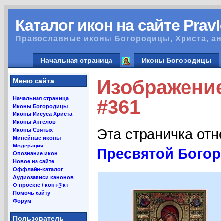
Каталог икон на сайте Prav
Православные иконы Богородицы, Христа, ан
Начальная страница
Иконы Богородицы
Изображени
Меню сайта
Начальная страница
#361
Иконы Богородицы
Иконы Иисуса Христа
Иконы Ангелов
Эта страничка от
Иконы Святых
Минейные иконы
Модерация
Пресвятой Бого
Опознание икон
Новое на сайте
Оффлайн-каталог
Аудиозаписи канонов
О проекте / конт@кт
Помочь сайту
Форум
Пользователь