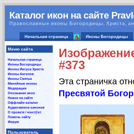
Каталог икон на сайте Prav
Православные иконы Богородицы, Христа, ан
Начальная страница
Иконы Богородицы
Изображени
Меню сайта
Начальная страница
#373
Иконы Богородицы
Иконы Иисуса Христа
Иконы Ангелов
Эта страничка от
Иконы Святых
Минейные иконы
Модерация
Пресвятой Бого
Опознание икон
Новое на сайте
Оффлайн-каталог
Аудиозаписи канонов
О проекте / конт@кт
Помочь сайту
Форум
Пользователь