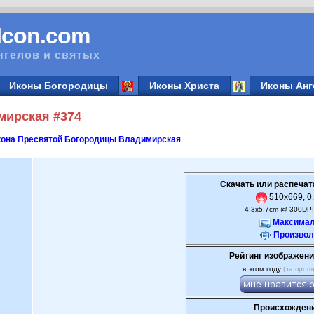
vIcon.com
нгелов и святых
Иконы Богородицы
Иконы Христа
Иконы Анг
мирская #374
кона Пресвятой Богородицы Владимирская
Скачать или распечат
510x669, 0.
4.3x5.7cm @ 300DPI
Максимал
Произвол
Рейтинг изображени
в этом году
(за прош
Происхождени