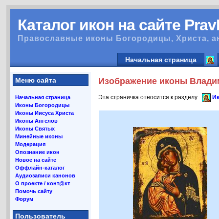
Каталог икон на сайте Pra
Православные иконы Богородицы, Христа, а
Начальная страница
Меню сайта
Изображение иконы Влади
Эта страничка относится к разделу
И
Начальная страница
Иконы Богородицы
Иконы Иисуса Христа
Иконы Ангелов
Иконы Святых
Минейные иконы
Модерация
Опознание икон
Новое на сайте
Оффлайн-каталог
Аудиозаписи канонов
О проекте / конт@кт
Помочь сайту
Форум
Пользователь