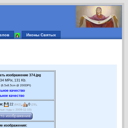
елов
Иконы Святых
ать изображение 374.jpg
34 MPix, 131 Kb.
 (6.5x8.5cm @ 200DPI)
ьное качество
ьное качество
я:
22
,
0
.
(642)
(29)
лые годы с 2009-11-10)
е изображения: