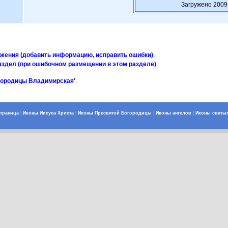
Загружено 2009
ажения (добавить информацию, исправить ошибки)
.
аздел (при ошибочном размещении в этом разделе)
.
огородицы Владимирская'
.
страница
|
Иконы Иисуса Христа
|
Иконы Пресвятой Богородицы
|
Иконы ангелов
|
Иконы святы