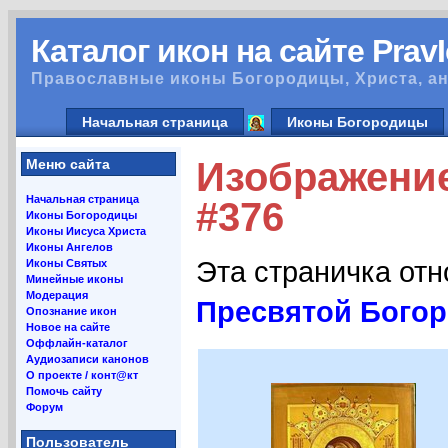
Каталог икон на сайте Prav
Православные иконы Богородицы, Христа, ан
Начальная страница
Иконы Богородицы
Изображени
Меню сайта
Начальная страница
#376
Иконы Богородицы
Иконы Иисуса Христа
Иконы Ангелов
Эта страничка от
Иконы Святых
Минейные иконы
Модерация
Пресвятой Бого
Опознание икон
Новое на сайте
Оффлайн-каталог
Аудиозаписи канонов
О проекте / конт@кт
Помочь сайту
Форум
Пользователь