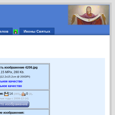
елов
Иконы Святых
ть изображение 4206.jpg
.15 MPix, 280 Kb.
(12.2x15.2cm @ 200DPI)
ьное качество
ьное качество
ия:
14
,
0
.
(265)
(3)
лые годы с 2009-12-14)
е изображения: