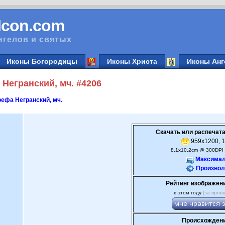
vIcon.com
нгелов и святых
Иконы Богородицы
Иконы Христа
Иконы Анг
Негранский, мч. #4206
ефа Негранский, мч.
Скачать или распечата
959x1200, 1
8.1x10.2cm @ 300DPI 
Максимал
Произвол
Рейтинг изображен
в этом году
(за прош
Происхождени