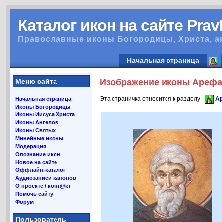
Каталог икон на сайте Pra
Православные иконы Богородицы, Христа, а
Начальная страница
Меню сайта
Изображение иконы Арефа 
Эта страничка относится к разделу
Ар
Начальная страница
Иконы Богородицы
Иконы Иисуса Христа
Иконы Ангелов
Иконы Святых
Минейные иконы
Модерация
Опознание икон
Новое на сайте
Оффлайн-каталог
Аудиозаписи канонов
О проекте / конт@кт
Помочь сайту
Форум
Пользователь