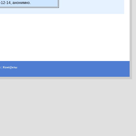
-12-14, анонимно.
х
|
Конт@кты