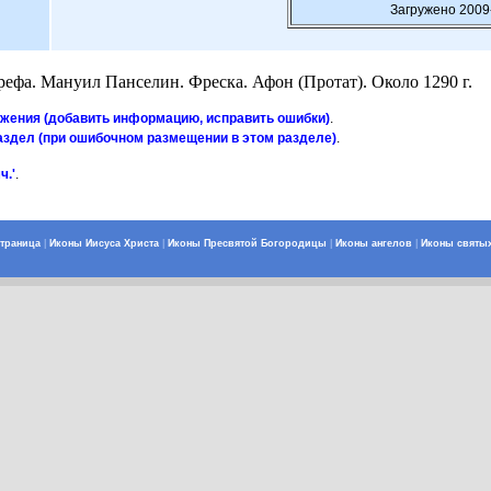
Загружено 2009
рефа. Мануил Панселин. Фреска. Афон (Протат). Около 1290 г.
ажения (добавить информацию, исправить ошибки)
.
аздел (при ошибочном размещении в этом разделе)
.
ч.'
.
страница
|
Иконы Иисуса Христа
|
Иконы Пресвятой Богородицы
|
Иконы ангелов
|
Иконы святы