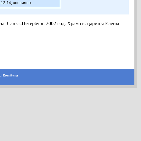
-12-14, анонимно.
она. Санкт-Петербург. 2002 год. Храм св. царицы Елены
х
|
Конт@кты