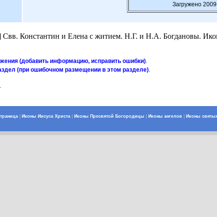
Загружено 2009
] Cвв. Константин и Елена с житием. Н.Г. и Н.А. Богдановы. Ик
ажения (добавить информацию, исправить ошибки)
.
аздел (при ошибочном размещении в этом разделе)
.
.
страница
|
Иконы Иисуса Христа
|
Иконы Пресвятой Богородицы
|
Иконы ангелов
|
Иконы святы