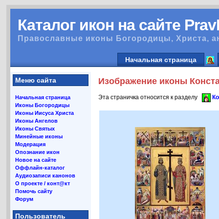
Каталог икон на сайте Pra
Православные иконы Богородицы, Христа, а
Начальная страница
Меню сайта
Изображение иконы Конста
Эта страничка относится к разделу
Ко
Начальная страница
Иконы Богородицы
Иконы Иисуса Христа
Иконы Ангелов
Иконы Святых
Минейные иконы
Модерация
Опознание икон
Новое на сайте
Оффлайн-каталог
Аудиозаписи канонов
О проекте / конт@кт
Помочь сайту
Форум
Пользователь