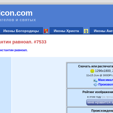
vIcon.com
нгелов и святых
Иконы Богородицы
Иконы Христа
Иконы Анг
нтин равноап. #7533
нстантин равноап.
Скачать или распечата
1296x1800, 2
11x15.2cm @ 300DPI 
Максимал
Произвол
Рейтинг изображени
в этом году
(за прош
Происхождени