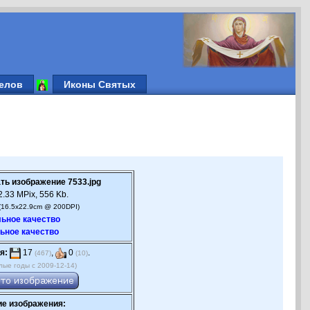
елов
Иконы Святых
ть изображение 7533.jpg
.33 MPix, 556 Kb.
(16.5x22.9cm @ 200DPI)
ьное качество
ьное качество
я:
17
,
0
.
(467)
(10)
лые годы с 2009-12-14)
е изображения: