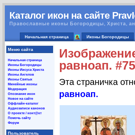
Каталог икон на сайте Prav
Православные иконы Богородицы, Христа, ан
Начальная страница
Иконы Богородицы
Изображение
Меню сайта
Начальная страница
равноап. #7
Иконы Богородицы
Иконы Иисуса Христа
Иконы Ангелов
Эта страничка от
Иконы Святых
Минейные иконы
Модерация
равноап.
Опознание икон
Новое на сайте
Оффлайн-каталог
Аудиозаписи канонов
О проекте / конт@кт
Помочь сайту
Форум
Пользователь