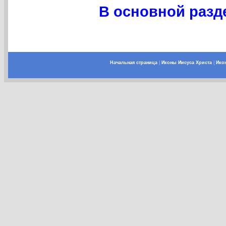
В основной разде
Начальная страница
|
Иконы Иисуса Христа
|
Ико