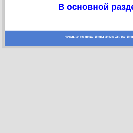
В основной разде
Начальная страница
|
Иконы Иисуса Христа
|
Ико