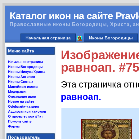
Каталог икон на сайте Prav
Православные иконы Богородицы, Христа, ан
Начальная страница
Иконы Богородицы
Изображение
Меню сайта
Начальная страница
равноап. #7
Иконы Богородицы
Иконы Иисуса Христа
Иконы Ангелов
Эта страничка от
Иконы Святых
Минейные иконы
Модерация
равноап.
Опознание икон
Новое на сайте
Оффлайн-каталог
Аудиозаписи канонов
О проекте / конт@кт
Помочь сайту
Форум
Пользователь