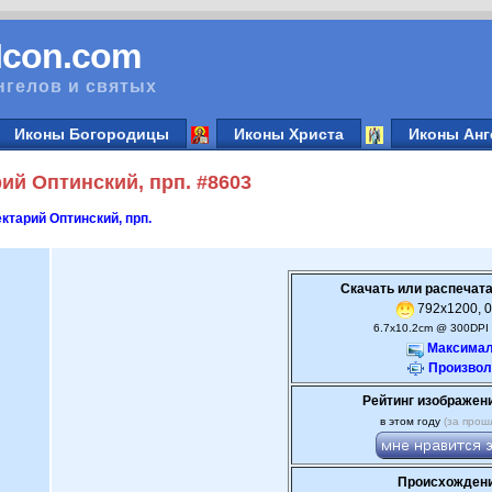
vIcon.com
нгелов и святых
Иконы Богородицы
Иконы Христа
Иконы Анг
ий Оптинский, прп. #8603
ктарий Оптинский, прп.
Скачать или распечата
792x1200, 0
6.7x10.2cm @ 300DPI 
Максимал
Произвол
Рейтинг изображен
в этом году
(за прош
Происхождени