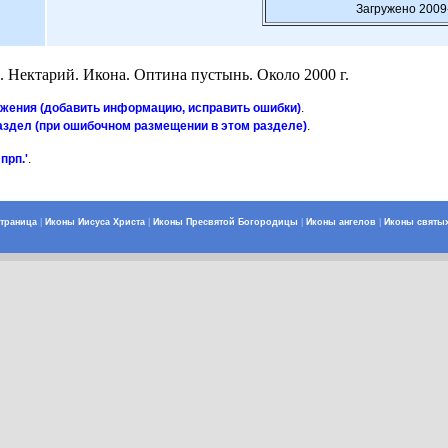
Загружено 2009
. Нектарий. Икона. Оптина пустынь. Около 2000 г.
ажения (добавить информацию, исправить ошибки)
.
аздел (при ошибочном размещении в этом разделе)
.
прп.'
.
страница
|
Иконы Иисуса Христа
|
Иконы Пресвятой Богородицы
|
Иконы ангелов
|
Иконы святы