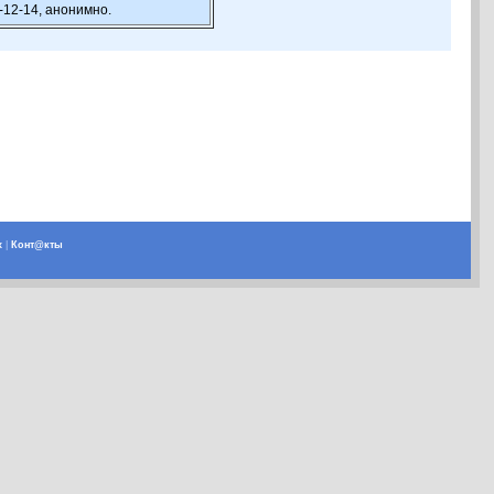
-12-14, анонимно.
х
|
Конт@кты