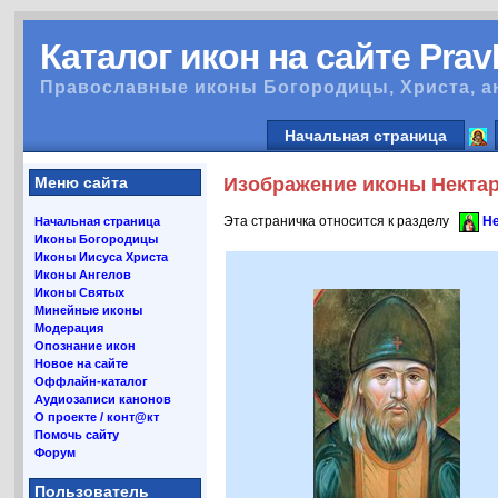
Каталог икон на сайте Pra
Православные иконы Богородицы, Христа, а
Начальная страница
Меню сайта
Изображение иконы Нектар
Эта страничка относится к разделу
Не
Начальная страница
Иконы Богородицы
Иконы Иисуса Христа
Иконы Ангелов
Иконы Святых
Минейные иконы
Модерация
Опознание икон
Новое на сайте
Оффлайн-каталог
Аудиозаписи канонов
О проекте / конт@кт
Помочь сайту
Форум
Пользователь