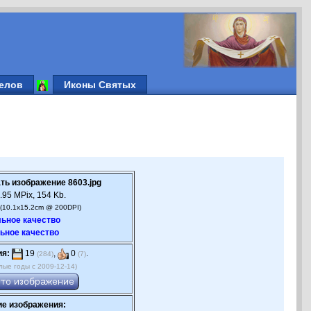
елов
Иконы Святых
ть изображение 8603.jpg
.95 MPix, 154 Kb.
(10.1x15.2cm @ 200DPI)
ьное качество
ьное качество
ия:
19
,
0
.
(284)
(7)
лые годы с 2009-12-14)
е изображения: