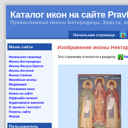
Каталог икон на сайте Pra
Православные иконы Богородицы, Христа, а
Начальная страница
Меню сайта
Изображение иконы Нектар
Эта страничка относится к разделу
Не
Начальная страница
Иконы Богородицы
Иконы Иисуса Христа
Иконы Ангелов
Иконы Святых
Минейные иконы
Модерация
Опознание икон
Новое на сайте
Оффлайн-каталог
Аудиозаписи канонов
О проекте / конт@кт
Помочь сайту
Форум
Пользователь