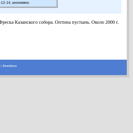
-12-14, анонимно.
реска Казанского собора. Оптина пустынь. Около 2000 г.
х
|
Конт@кты