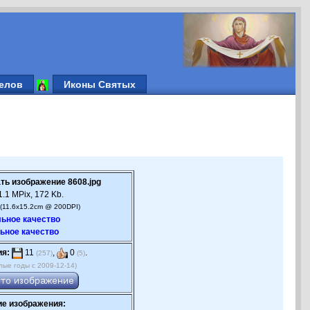
елов
Иконы Святых
ть изображение 8608.jpg
.1 MPix, 172 Kb.
(11.6x15.2cm @ 200DPI)
ьное качество
ьное качество
ия:
11
,
0
.
(257)
(5)
лые годы с 2009-12-14)
е изображения: