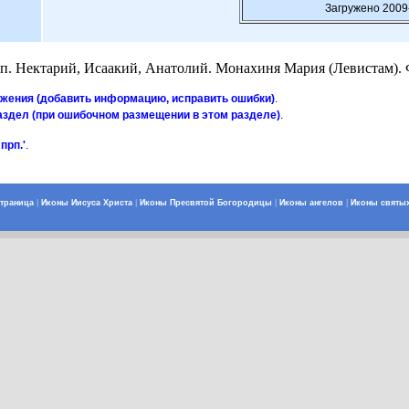
Загружено 2009
п. Нектарий, Исаакий, Анатолий. Монахиня Мария (Левистам). Ф
ажения (добавить информацию, исправить ошибки)
.
аздел (при ошибочном размещении в этом разделе)
.
прп.'
.
страница
|
Иконы Иисуса Христа
|
Иконы Пресвятой Богородицы
|
Иконы ангелов
|
Иконы святы