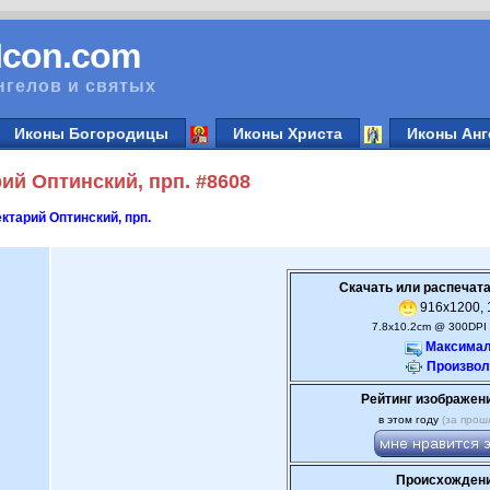
vIcon.com
нгелов и святых
Иконы Богородицы
Иконы Христа
Иконы Анг
ий Оптинский, прп. #8608
ктарий Оптинский, прп.
Скачать или распечата
916x1200, 1
7.8x10.2cm @ 300DPI 
Максимал
Произвол
Рейтинг изображен
в этом году
(за прош
Происхождени