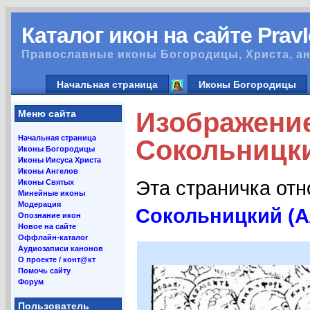
Каталог икон на сайте Prav
Православные иконы Богородицы, Христа, ан
Начальная страница
Иконы Богородицы
Изображени
Меню сайта
Начальная страница
Сокольницки
Иконы Богородицы
Иконы Иисуса Христа
Иконы Ангелов
Эта страничка от
Иконы Святых
Минейные иконы
Модерация
Сокольницкий (А
Опознание икон
Новое на сайте
Оффлайн-каталог
Аудиозаписи канонов
О проекте / конт@кт
Помочь сайту
Форум
Пользователь