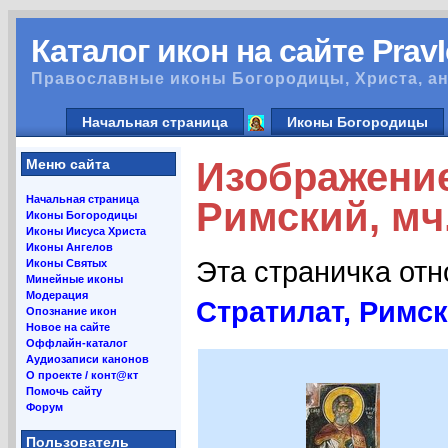
Каталог икон на сайте Prav
Православные иконы Богородицы, Христа, ан
Начальная страница
Иконы Богородицы
Изображение
Меню сайта
Начальная страница
Римский, мч
Иконы Богородицы
Иконы Иисуса Христа
Иконы Ангелов
Эта страничка от
Иконы Святых
Минейные иконы
Модерация
Стратилат, Римск
Опознание икон
Новое на сайте
Оффлайн-каталог
Аудиозаписи канонов
О проекте / конт@кт
Помочь сайту
Форум
Пользователь