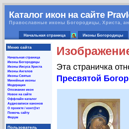
Каталог икон на сайте Prav
Православные иконы Богородицы, Христа, ан
Начальная страница
Иконы Богородицы
Изображение
Меню сайта
Начальная страница
Иконы Богородицы
Эта страничка от
Иконы Иисуса Христа
Иконы Ангелов
Пресвятой Бого
Иконы Святых
Минейные иконы
Модерация
Опознание икон
Новое на сайте
Оффлайн-каталог
Аудиозаписи канонов
О проекте / конт@кт
Помочь сайту
Форум
Пользователь