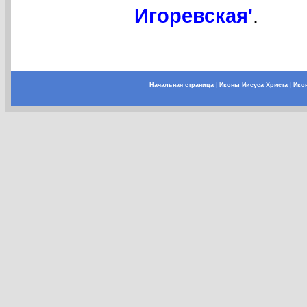
Игоревская'
.
Начальная страница
|
Иконы Иисуса Христа
|
Ико