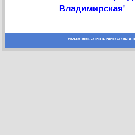
Владимирская'
.
Начальная страница
|
Иконы Иисуса Христа
|
Ико