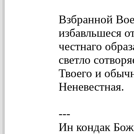
Взбранной Вое
избавльшеся о
честнаго образ
светло сотворя
Твоего и обычн
Неневестная.
---
Ин кондак Бож