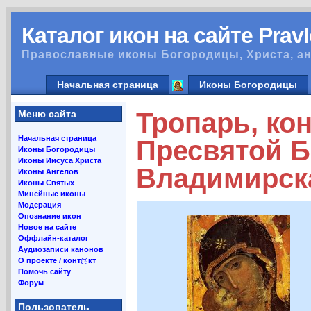
Каталог икон на сайте Prav
Православные иконы Богородицы, Христа, ан
Начальная страница
Иконы Богородицы
Тропарь, ко
Меню сайта
Начальная страница
Пресвятой Б
Иконы Богородицы
Иконы Иисуса Христа
Владимирск
Иконы Ангелов
Иконы Святых
Минейные иконы
Модерация
Опознание икон
Новое на сайте
Оффлайн-каталог
Аудиозаписи канонов
О проекте / конт@кт
Помочь сайту
Форум
Пользователь