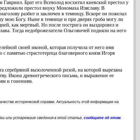
и Гавриил. Брат его Всеволод восхитил киевский престол у
редложили престол внуку Мономаха Изяславу. В
наголову разбит и заключен в темницу. Вскоре он пожелал
шу мою Богу. Ныне в темнице и при дверях гроба могу ли
 дней, как мертвый. Но после пострига он выздоровел и
яслава. Тогда недоброжелатели Ольговичей подняли на него
лейной своей иконой, которая получила от него имя
 с памятью страстотерпца благоверного князя Игоря
та серебряной вызолоченной ризой, на которой вырезана
ву. Икона древнегреческого письма, и выражение ее
ям и гонениям.
качестве исторической справки. Актуальность этой информации на
бки или устаревшие сведения в этой статье,
сообщите об этом
.