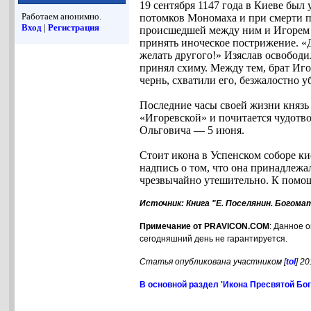
19 сентября 1147 года в Киеве был
Работаем анонимно.
потомков Мономаха и при смерти п
Вход
|
Регистрация
происшедшей между ним и Игорем б
принять иноческое пострижение. «Д
желать другого!» Изяслав освободи
принял схиму. Между тем, брат Иго
чернь, схватили его, безжалостно 
Последние часы своей жизни князь 
«Игоревской» и почитается чудотв
Ольговича — 5 июня.
Стоит икона в Успенском соборе ки
надпись о том, что она принадлежа
чрезвычайно утешительно. К помощ
Источник: Книга "Е. Поселянин. Богома
Примечание от PRAVICON.COM
: Данное 
сегодняшний день не гарантируется.
Статья опубликована участником [
tol
] 2
В основной раздел 'Икона Пресвятой Бо