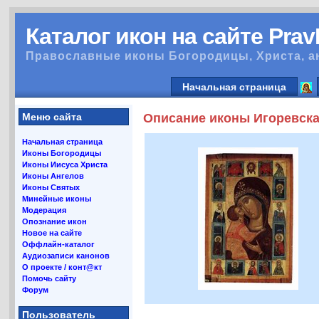
Каталог икон на сайте Pra
Православные иконы Богородицы, Христа, а
Начальная страница
Меню сайта
Описание иконы Игоревска
Начальная страница
Иконы Богородицы
Иконы Иисуса Христа
Иконы Ангелов
Иконы Святых
Минейные иконы
Модерация
Опознание икон
Новое на сайте
Оффлайн-каталог
Аудиозаписи канонов
О проекте / конт@кт
Помочь сайту
Форум
Пользователь