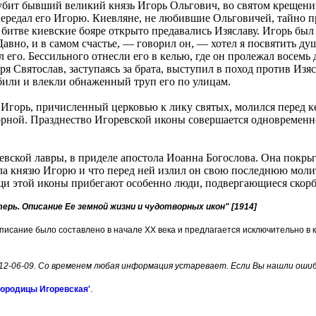
 убит бывший великий князь Игорь Ольгович, во святом крещени
ередал его Игорю. Киевляне, не любившие Ольговичей, тайно п
итве киевские бояре открыто предавались Изяславу. Игорь был 
авно, и в самом счастье, — говорил он, — хотел я посвятить ду
л его. Бессильного отнесли его в келью, где он пролежал восемь
ря Святослав, заступаясь за брата, выступил в поход против Из
убили и влекли обнаженный труп его по улицам.
Игорь, причисленный церковью к лику святых, молился перед ке
орной. Празднество Игоревской иконы совершается одновременно
евской лавры, в приделе апостола Иоанна Богослова. Она покры
ла князю Игорю и что перед ней излил он свою последнюю молит
и этой иконы прибегают особенно люди, подвергающиеся скорб
терь. Описание Ее земной жизни и чудотворных икон" [1914]
описание было составлено в начале XX века и предлагается исключительно в 
012-06-09. Со временем любая информация устаревает. Если Вы нашли оши
городицы Игоревская'
.