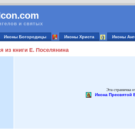
vIcon.com
нгелов и святых
Иконы Богородицы
Иконы Христа
Иконы Анг
я из книги Е. Поселянина
Эта страничка о
Икона Пресвятой 