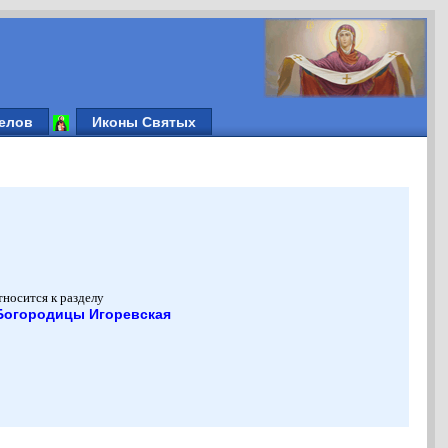
елов
Иконы Святых
тносится к разделу
Богородицы Игоревская