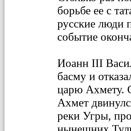
борьбе ее с та
русские люди 
событие оконч
Иоанн III Васи
басму и отказа
царю Ахмету. 
Ахмет двинулс
реки Угры, пр
нынешних Туль