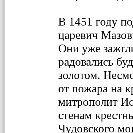
В 1451 году п
царевич Мазов
Они уже зажгл
радовались бу
золотом. Несм
от пожара на к
митрополит Ио
стенам крестн
Чудовского мо