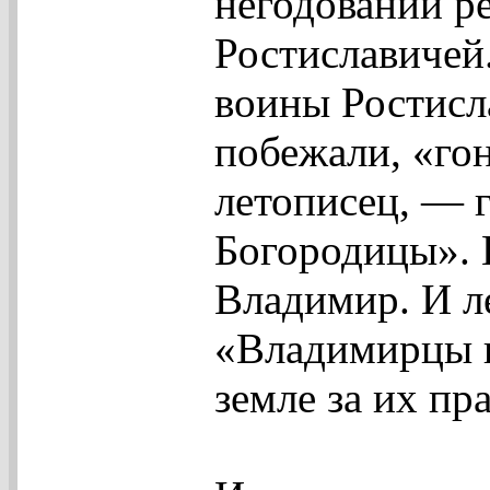
негодовании р
Ростиславичей.
воины Ростисл
побежали, «го
летописец, — 
Богородицы». 
Владимир. И л
«Владимирцы п
земле за их пр