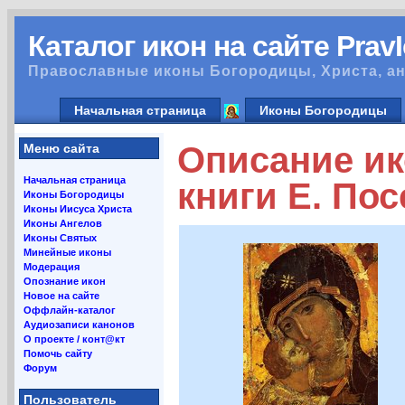
Каталог икон на сайте Prav
Православные иконы Богородицы, Христа, ан
Начальная страница
Иконы Богородицы
Описание и
Меню сайта
Начальная страница
книги Е. По
Иконы Богородицы
Иконы Иисуса Христа
Иконы Ангелов
Иконы Святых
Минейные иконы
Модерация
Опознание икон
Новое на сайте
Оффлайн-каталог
Аудиозаписи канонов
О проекте / конт@кт
Помочь сайту
Форум
Пользователь