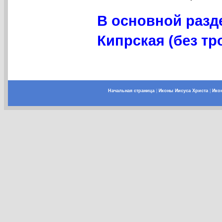
В основной разд
Кипрская (без тро
Начальная страница
|
Иконы Иисуса Христа
|
Ико