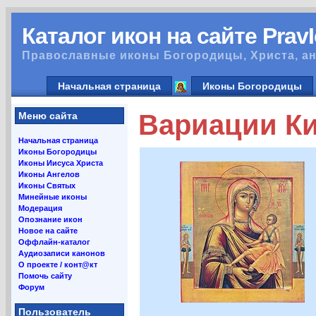
Каталог икон на сайте Prav
Православные иконы Богородицы, Христа, ан
Начальная страница
Иконы Богородицы
Вариации К
Меню сайта
Начальная страница
Иконы Богородицы
Иконы Иисуса Христа
Иконы Ангелов
Иконы Святых
Минейные иконы
Модерация
Опознание икон
Новое на сайте
Оффлайн-каталог
Аудиозаписи канонов
О проекте / конт@кт
Помочь сайту
Форум
Пользователь