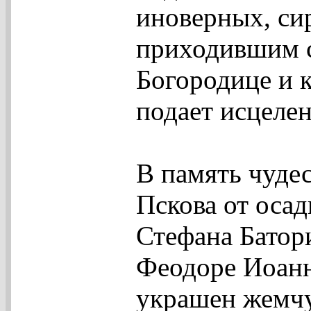
иноверных, сир
приходившим с
Богородице и к
подает исцелен
В память чудес
Пскова от осад
Стефана Батори
Феодоре Иоанн
украшен жемчу