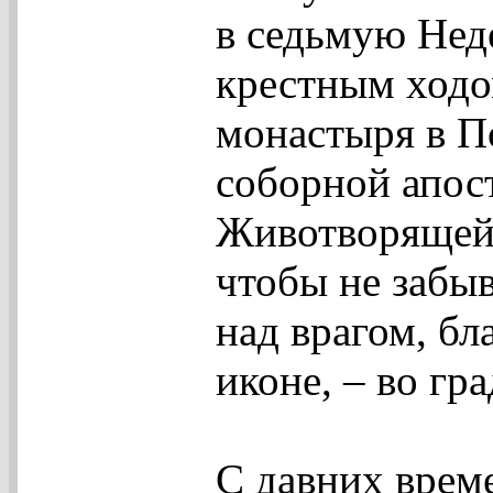
в седьмую Нед
крестным ходо
монастыря в Пс
соборной апос
Животворящей.
чтобы не забы
над врагом, бл
иконе, – во гр
С давних врем