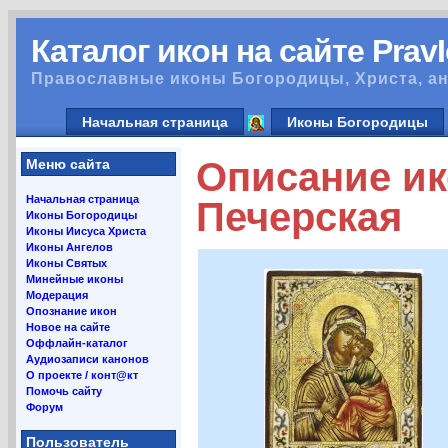
Каталог икон на сайте Prav
Православные иконы Богородицы, Христа, ан
Начальная страница
Иконы Богородицы
Описание ик
Меню сайта
Начальная страница
Печерская
Иконы Богородицы
Иконы Иисуса Христа
Иконы Ангелов
Иконы Святых
Минейные иконы
Модерация
Опознание икон
Новое на сайте
Оффлайн-каталог
Аудиозаписи канонов
О проекте / конт@кт
Помочь сайту
Форум
Пользователь