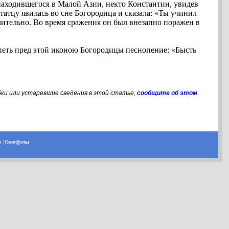
находившегося в Малой Азии, некто Константин, увидев
татцу явилась во сне Богородица и сказала: «Ты учинил
длительно. Во время сражения он был внезапно поражен в
 петь пред этой иконою Богородицы песнопение: «Бысть
бки или устаревшие сведения в этой статье,
сообщите об этом
.
х
|
Конт@кты