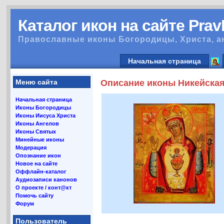
Каталог икон на сайте Pra
Православные иконы Богородицы, Христа, а
Начальная страница
Меню сайта
Описание иконы Никейска
Начальная страница
Иконы Богородицы
Иконы Иисуса Христа
Иконы Ангелов
Иконы Святых
Минейные иконы
Модерация
Опознание икон
Новое на сайте
Оффлайн-каталог
Аудиозаписи канонов
О проекте / конт@кт
Помочь сайту
Форум
Пользователь