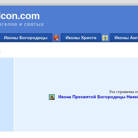
vIcon.com
нгелов и святых
Иконы Богородицы
Иконы Христа
Иконы Анг
я
Эта страничка о
Икона Пресвятой Богородицы Никей