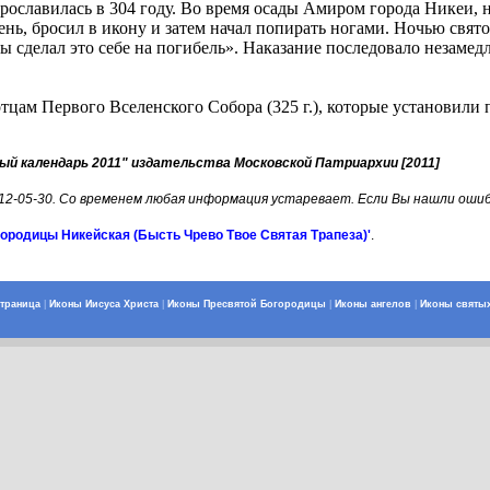
ославилась в 304 году. Во время осады Амиром города Никеи, 
нь, бросил в икону и затем начал попирать ногами. Ночью свято
ты сделал это себе на погибель». Наказание последовало незаме
тцам Первого Вселенского Собора (325 г.), которые установили
ый календарь 2011" издательства Московской Патриархии [2011]
012-05-30. Со временем любая информация устаревает. Если Вы нашли оши
городицы Никейская (Бысть Чрево Твое Святая Трапеза)'
.
страница
|
Иконы Иисуса Христа
|
Иконы Пресвятой Богородицы
|
Иконы ангелов
|
Иконы святы