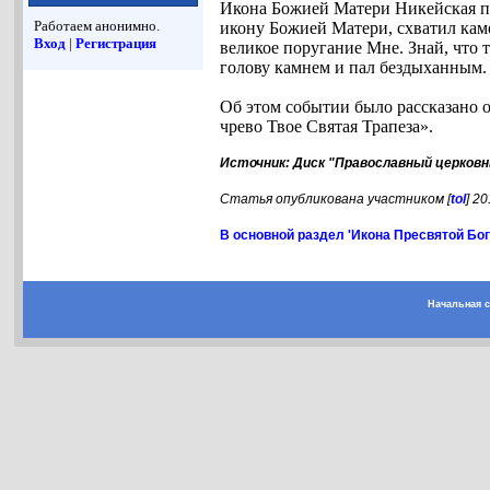
Икона Божией Матери Никейская пр
Работаем анонимно.
икону Божией Матери, схватил каме
Вход
|
Регистрация
великое поругание Мне. Знай, что 
голову камнем и пал бездыханным.
Об этом событии было рассказано о
чрево Твое Святая Трапеза».
Источник: Диск "Православный церковн
Статья опубликована участником [
tol
] 2
В основной раздел 'Икона Пресвятой Бо
Начальная 