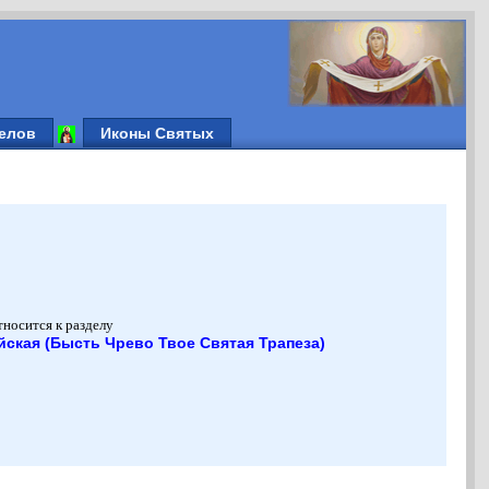
елов
Иконы Святых
тносится к разделу
ская (Бысть Чрево Твое Святая Трапеза)