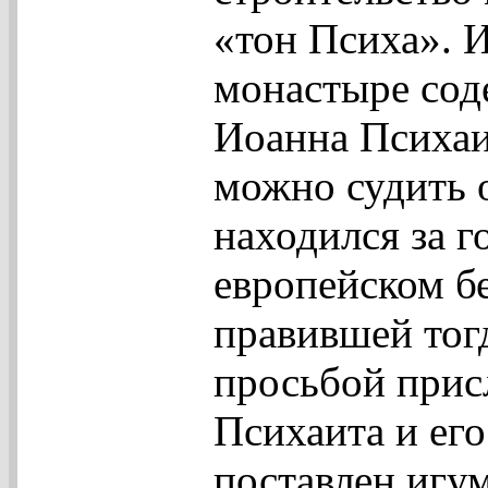
«тон Психа». 
монастыре сод
Иоанна Психаи
можно судить 
находился за г
европейском б
правившей тогд
просьбой прис
Психаита и ег
поставлен игу