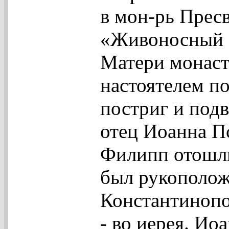
в мон-рь Пресв
«Живоносный 
Матери монаст
настоятелем п
постриг и подв
отец Иоанна П
Филипп отошли
был рукополож
Константинопо
- во иерея. Ио