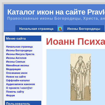
Каталог икон на сайте Prav
Православные иконы Богородицы, Христа, ан
Начальная страница
Иконы Богородицы
Иоанн Психаи
Меню сайта
Начальная страница
Иконы Богородицы
Иконы Иисуса Христа
Иконы Ангелов
Иконы Святых
Минейные иконы
Модерация
Опознание икон
Новое на сайте
Оффлайн-каталог
Аудиозаписи канонов
О проекте / конт@кт
Помочь сайту
Форум
Пользователь