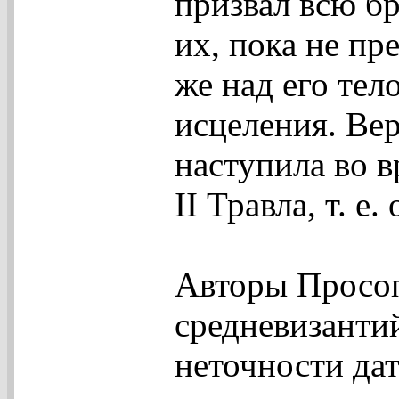
призвал всю б
их, пока не пр
же над его тел
исцеления. Вер
наступила во 
II Травла, т. е.
Авторы Просоп
средневизантий
неточности дат