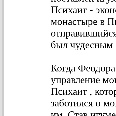
Психаит - экон
монастыре в П
отправившийся
был чудесным 
Когда Феодора
управление мо
Психаит , кото
заботился о м
им. Став игум