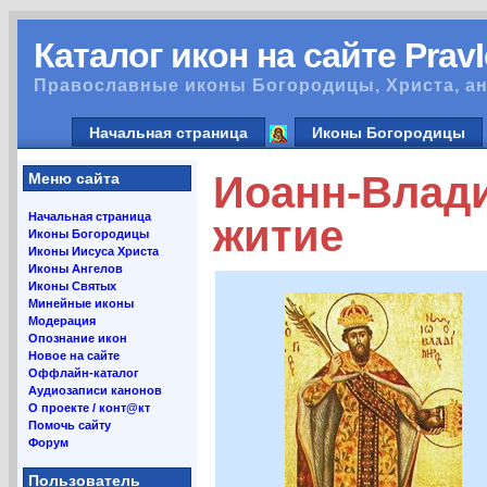
Каталог икон на сайте Prav
Православные иконы Богородицы, Христа, ан
Начальная страница
Иконы Богородицы
Иоанн-Влади
Меню сайта
Начальная страница
житие
Иконы Богородицы
Иконы Иисуса Христа
Иконы Ангелов
Иконы Святых
Минейные иконы
Модерация
Опознание икон
Новое на сайте
Оффлайн-каталог
Аудиозаписи канонов
О проекте / конт@кт
Помочь сайту
Форум
Пользователь