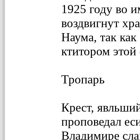
1925 году во 
воздвигнут хр
Наума, так ка
ктитором этой 
Тропарь
Крест, явльший
проповедал еси
Владимире слав