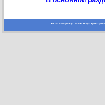
Начальная страница
|
Иконы Иисуса Христа
|
Ико