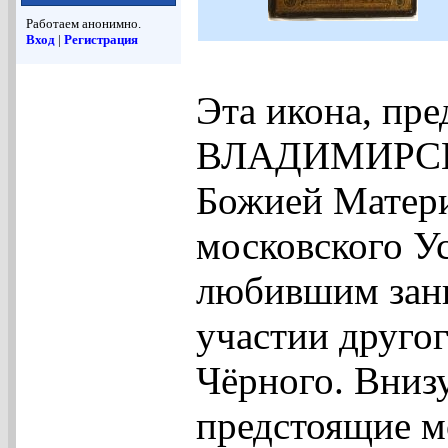
Работаем анонимно.
Вход
|
Регистрация
Эта икона, пр
ВЛАДИМИРСКО
Божией Матери
московского У
любившим зани
участии друго
Чёрного. Вниз
предстоящие м