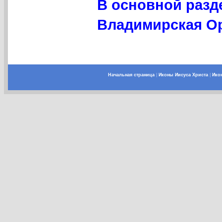
В основной разд
Владимирская Ор
Начальная страница
|
Иконы Иисуса Христа
|
Ико