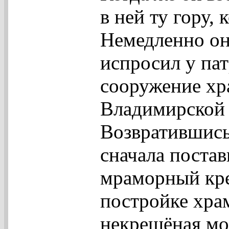
в ней ту гору, 
Немедленно он
испросил у па
сооружение хра
Владимирской
Возвратившись
сначала поста
мраморный крес
постройке хра
некрещёная мо