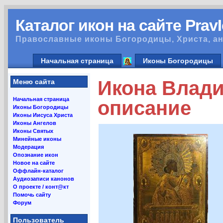
Каталог икон на сайте Prav
Православные иконы Богородицы, Христа, ан
Начальная страница
Иконы Богородицы
Икона Влади
Меню сайта
Начальная страница
описание
Иконы Богородицы
Иконы Иисуса Христа
Иконы Ангелов
Иконы Святых
Минейные иконы
Модерация
Опознание икон
Новое на сайте
Оффлайн-каталог
Аудиозаписи канонов
О проекте / конт@кт
Помочь сайту
Форум
Пользователь