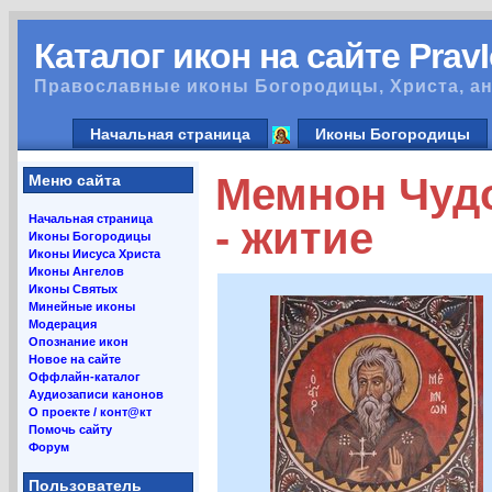
Каталог икон на сайте Prav
Православные иконы Богородицы, Христа, ан
Начальная страница
Иконы Богородицы
Мемнон Чудо
Меню сайта
Начальная страница
- житие
Иконы Богородицы
Иконы Иисуса Христа
Иконы Ангелов
Иконы Святых
Минейные иконы
Модерация
Опознание икон
Новое на сайте
Оффлайн-каталог
Аудиозаписи канонов
О проекте / конт@кт
Помочь сайту
Форум
Пользователь