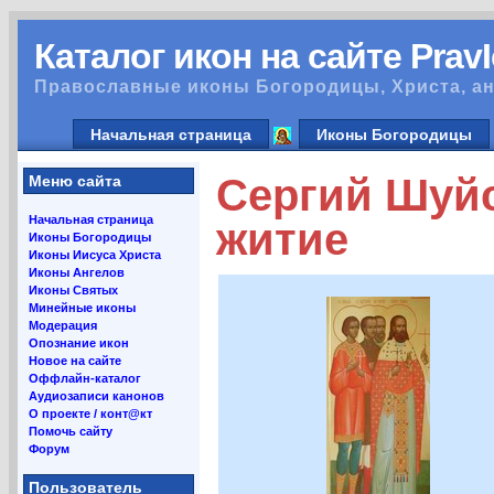
Каталог икон на сайте Prav
Православные иконы Богородицы, Христа, ан
Начальная страница
Иконы Богородицы
Сергий Шуйс
Меню сайта
Начальная страница
житие
Иконы Богородицы
Иконы Иисуса Христа
Иконы Ангелов
Иконы Святых
Минейные иконы
Модерация
Опознание икон
Новое на сайте
Оффлайн-каталог
Аудиозаписи канонов
О проекте / конт@кт
Помочь сайту
Форум
Пользователь