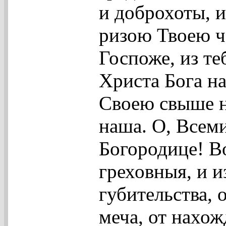
и доброхоты, 
ризою Твоею ч
Госпоже, из те
Христа Бога н
Своею свыше н
наша. О, Всем
Богородице! В
греховныя, и и
губительства, о
меча, от нахо