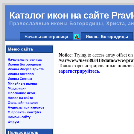
Каталог икон на сайте Prav
Православные иконы Богородицы, Христа, ан
Начальная страница
Иконы Богородицы
Меню сайта
Notice
: Trying to access array offset on
Начальная страница
/var/www/user393418/data/www/pra
Иконы Богородицы
Только зарегистрированные пользов
Иконы Иисуса Христа
зарегистрируйтесь
.
Иконы Ангелов
Иконы Святых
Минейные иконы
Модерация
Опознание икон
Новое на сайте
Оффлайн-каталог
Аудиозаписи канонов
О проекте / конт@кт
Помочь сайту
Форум
Пользователь