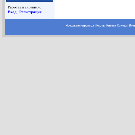
Работаем анонимно.
Вход
|
Регистрация
Начальная страница
|
Иконы Иисуса Христа
|
Ико