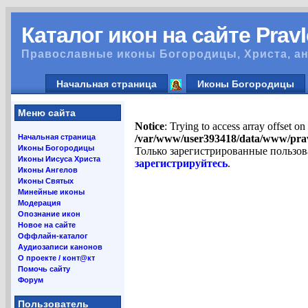
Каталог икон на сайте Prav
Православные иконы Богородицы, Христа, ан
Начальная страница
Иконы Богородицы
Меню сайта
Notice
: Trying to access array offset on
Начальная страница
/var/www/user393418/data/www/pra
Иконы Богородицы
Только зарегистрированные пользов
Иконы Иисуса Христа
зарегистрируйтесь
.
Иконы Ангелов
Иконы Святых
Минейные иконы
Модерация
Опознание икон
Новое на сайте
Оффлайн-каталог
Аудиозаписи канонов
О проекте / конт@кт
Помочь сайту
Форум
Пользователь