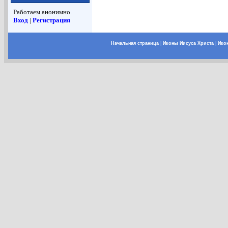
Работаем анонимно.
Вход
|
Регистрация
Начальная страница
|
Иконы Иисуса Христа
|
Ико