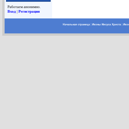
Работаем анонимно.
Вход
|
Регистрация
Начальная страница
|
Иконы Иисуса Христа
|
Ико