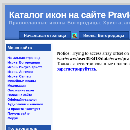
Каталог икон на сайте Prav
Православные иконы Богородицы, Христа, ан
Начальная страница
Иконы Богородицы
Меню сайта
Notice
: Trying to access array offset on
Начальная страница
/var/www/user393418/data/www/pra
Иконы Богородицы
Только зарегистрированные пользов
Иконы Иисуса Христа
зарегистрируйтесь
.
Иконы Ангелов
Иконы Святых
Минейные иконы
Модерация
Опознание икон
Новое на сайте
Оффлайн-каталог
Аудиозаписи канонов
О проекте / конт@кт
Помочь сайту
Форум
Пользователь