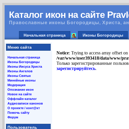
Каталог икон на сайте Prav
Православные иконы Богородицы, Христа, ан
Начальная страница
Иконы Богородицы
Меню сайта
Notice
: Trying to access array offset on
Начальная страница
/var/www/user393418/data/www/pra
Иконы Богородицы
Только зарегистрированные пользов
Иконы Иисуса Христа
зарегистрируйтесь
.
Иконы Ангелов
Иконы Святых
Минейные иконы
Модерация
Опознание икон
Новое на сайте
Оффлайн-каталог
Аудиозаписи канонов
О проекте / конт@кт
Помочь сайту
Форум
Пользователь