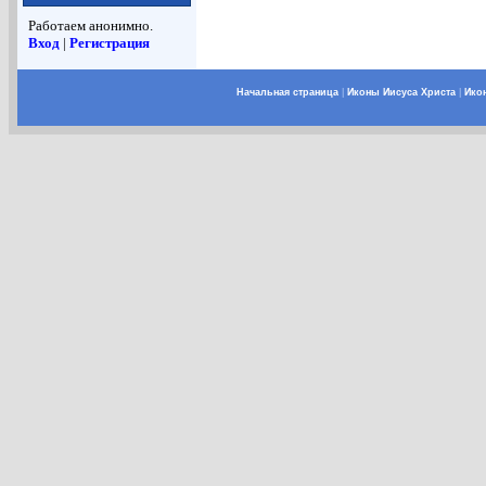
Работаем анонимно.
Вход
|
Регистрация
Начальная страница
|
Иконы Иисуса Христа
|
Ико