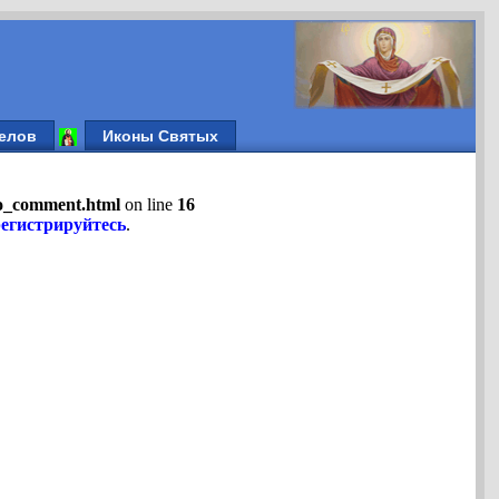
елов
Иконы Святых
fo_comment.html
on line
16
регистрируйтесь
.