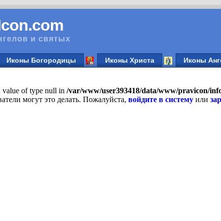
vIcon.com
нгелов и святых
Иконы Богородицы
Иконы Христа
Иконы Анг
n value of type null in
/var/www/user393418/data/www/pravicon/in
атели могут это делать. Пожалуйста,
войдите в систему
или
за