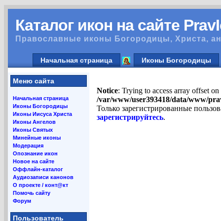
Каталог икон на сайте Prav
Православные иконы Богородицы, Христа, ан
Начальная страница
Иконы Богородицы
Меню сайта
Notice
: Trying to access array offset on
Начальная страница
/var/www/user393418/data/www/pra
Иконы Богородицы
Только зарегистрированные пользов
Иконы Иисуса Христа
зарегистрируйтесь
.
Иконы Ангелов
Иконы Святых
Минейные иконы
Модерация
Опознание икон
Новое на сайте
Оффлайн-каталог
Аудиозаписи канонов
О проекте / конт@кт
Помочь сайту
Форум
Пользователь