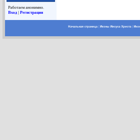
Работаем анонимно.
Вход
|
Регистрация
Начальная страница
|
Иконы Иисуса Христа
|
Ико