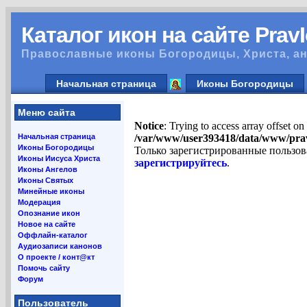
Каталог икон на сайте Prav
Православные иконы Богородицы, Христа, ан
Начальная страница
Иконы Богородицы
Меню сайта
Notice
: Trying to access array offset on
Начальная страница
/var/www/user393418/data/www/pra
Иконы Богородицы
Только зарегистрированные пользов
Иконы Иисуса Христа
зарегистрируйтесь
.
Иконы Ангелов
Иконы Святых
Минейные иконы
Модерация
Опознание икон
Новое на сайте
Оффлайн-каталог
Аудиозаписи канонов
О проекте / конт@кт
Помочь сайту
Форум
Пользователь