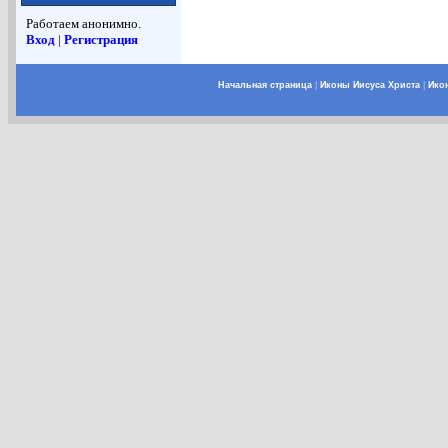
Работаем анонимно.
Вход
|
Регистрация
Начальная страница
|
Иконы Иисуса Христа
|
Ико