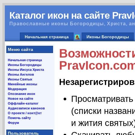
Каталог икон на сайте Prav
Православные иконы Богородицы, Христа, ан
Начальная страница
Иконы Богородицы
Возможности
Меню сайта
Начальная страница
PravIcon.co
Иконы Богородицы
Иконы Иисуса Христа
Иконы Ангелов
Незарегистриров
Иконы Святых
Минейные иконы
Модерация
Опознание икон
Просматривать
Новое на сайте
Оффлайн-каталог
(списки назван
Аудиозаписи канонов
О проекте / конт@кт
Помочь сайту
и жития святых)
Форум
Скачивать люб
Пользователь