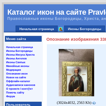
Каталог икон на сайте Prav
Православные иконы Богородицы, Христа, ан
Начальная страница
Иконы Богородицы
Меню сайта
Опознание изображения 33
Начальная страница
Иконы Богородицы
Иконы Иисуса Христа
Иконы Ангелов
Иконы Святых
Минейные иконы
Модерация
Опознание икон
Новое на сайте
Оффлайн-каталог
Аудиозаписи канонов
О проекте / конт@кт
Помочь сайту
Форум
(3024x4032, 2563 Kb)
Пользователь