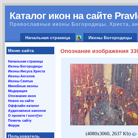
Каталог икон на сайте Prav
Православные иконы Богородицы, Христа, ан
Начальная страница
Иконы Богородицы
Меню сайта
Опознание изображения 33
Начальная страница
Иконы Богородицы
Иконы Иисуса Христа
Иконы Ангелов
Иконы Святых
Минейные иконы
Модерация
Опознание икон
Новое на сайте
Оффлайн-каталог
Аудиозаписи канонов
О проекте / конт@кт
Помочь сайту
Форум
(4080x3060, 2637 Kb)
Пользователь