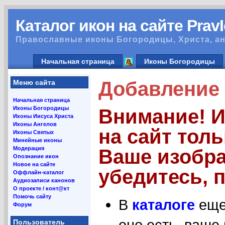
Каталог икон на сайте Prav
Православные иконы Богородицы, Христа, ан
Начальная страница
Иконы Богородицы
Добавление 
Меню сайта
Начальная страница
Иконы Богородицы
Внимание! 
Иконы Иисуса Христа
Иконы Ангелов
на сайт тол
Иконы Святых
Минейные иконы
Модерация
Ваше изобра
Опознание икон
Новое на сайте
убедитесь, п
Оффлайн-каталог
Аудиозаписи канонов
О проекте / конт@кт
Помочь сайту
В
каталоге
еще 
Форум
оно есть, ваше
Пользователь