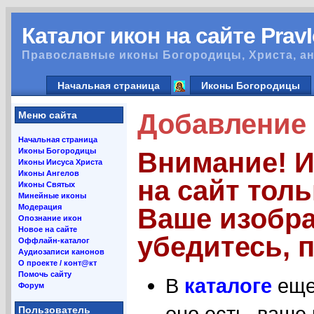
Каталог икон на сайте Prav
Православные иконы Богородицы, Христа, ан
Начальная страница
Иконы Богородицы
Добавление 
Меню сайта
Начальная страница
Иконы Богородицы
Внимание! 
Иконы Иисуса Христа
Иконы Ангелов
на сайт тол
Иконы Святых
Минейные иконы
Модерация
Ваше изобра
Опознание икон
Новое на сайте
убедитесь, п
Оффлайн-каталог
Аудиозаписи канонов
О проекте / конт@кт
Помочь сайту
В
каталоге
еще 
Форум
оно есть, ваше
Пользователь