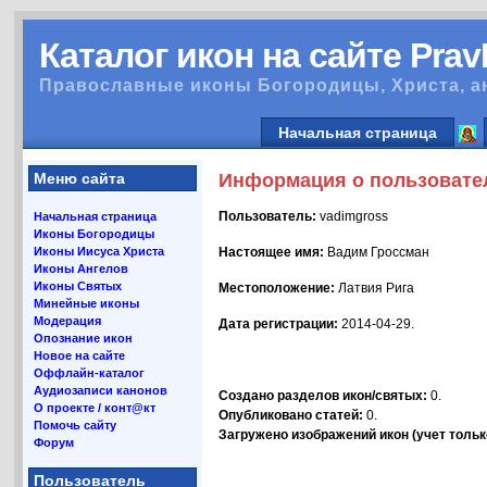
Каталог икон на сайте Pra
Православные иконы Богородицы, Христа, а
Начальная страница
Меню сайта
Информация о пользовате
Пользователь:
vadimgross
Начальная страница
Иконы Богородицы
Иконы Иисуса Христа
Настоящее имя:
Вадим Гроссман
Иконы Ангелов
Иконы Святых
Местоположение:
Латвия Рига
Минейные иконы
Модерация
Дата регистрации:
2014-04-29.
Опознание икон
Новое на сайте
Оффлайн-каталог
Аудиозаписи канонов
Создано разделов икон/святых:
0.
О проекте / конт@кт
Опубликовано статей:
0.
Помочь сайту
Загружено изображений икон (учет только
Форум
Пользователь