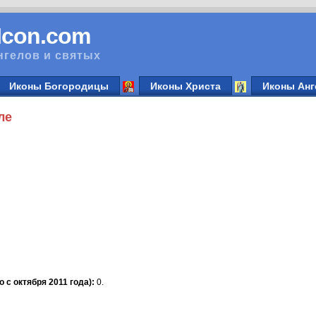
vIcon.com
нгелов и святых
Иконы Богородицы
Иконы Христа
Иконы Анг
ле
 с октября 2011 года):
0.