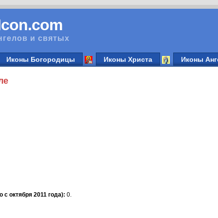
vIcon.com
нгелов и святых
Иконы Богородицы
Иконы Христа
Иконы Анг
ле
 с октября 2011 года):
0.