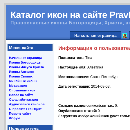
Каталог икон на сайте Pra
Православные иконы Богородицы, Христа, а
Начальная страница
Меню сайта
Информация о пользовате
Пользователь:
Tina
Начальная страница
Иконы Богородицы
Иконы Иисуса Христа
Настоящее имя:
Алевтина
Иконы Ангелов
Иконы Святых
Местоположение:
Санкт-Петербург
Минейные иконы
Модерация
Дата регистрации:
2014-08-03.
Опознание икон
Новое на сайте
Оффлайн-каталог
Аудиозаписи канонов
Создано разделов икон/святых:
0.
О проекте / конт@кт
Опубликовано статей:
0.
Помочь сайту
Загружено изображений икон (учет только
Форум
Пользователь