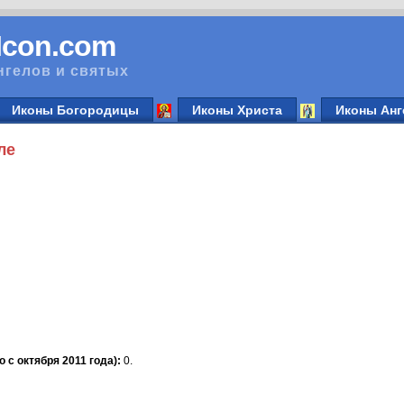
vIcon.com
нгелов и святых
Иконы Богородицы
Иконы Христа
Иконы Анг
ле
 с октября 2011 года):
0.