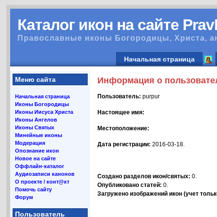
Каталог икон на сайте Pra
Православные иконы Богородицы, Христа, а
Начальная страница
Меню сайта
Информация о пользовате
Пользователь:
purpur
Начальная страница
Иконы Богородицы
Иконы Иисуса Христа
Настоящее имя:
Иконы Ангелов
Иконы Святых
Местоположение:
Минейные иконы
Модерация
Дата регистрации:
2016-03-18.
Опознание икон
Новое на сайте
Оффлайн-каталог
Аудиозаписи канонов
Создано разделов икон/святых:
0.
О проекте / конт@кт
Опубликовано статей:
0.
Помочь сайту
Загружено изображений икон (учет только
Форум
Пользователь