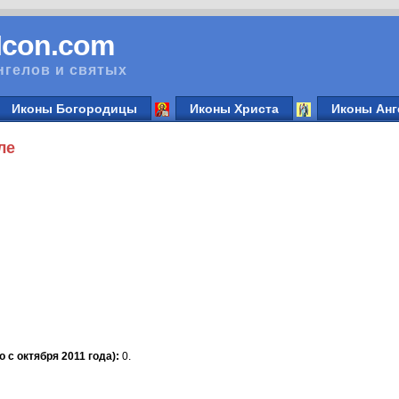
vIcon.com
нгелов и святых
Иконы Богородицы
Иконы Христа
Иконы Анг
ле
 с октября 2011 года):
0.