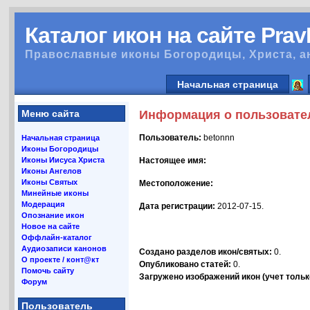
Каталог икон на сайте Pra
Православные иконы Богородицы, Христа, а
Начальная страница
Меню сайта
Информация о пользовате
Пользователь:
betonnn
Начальная страница
Иконы Богородицы
Иконы Иисуса Христа
Настоящее имя:
Иконы Ангелов
Иконы Святых
Местоположение:
Минейные иконы
Модерация
Дата регистрации:
2012-07-15.
Опознание икон
Новое на сайте
Оффлайн-каталог
Аудиозаписи канонов
Создано разделов икон/святых:
0.
О проекте / конт@кт
Опубликовано статей:
0.
Помочь сайту
Загружено изображений икон (учет только
Форум
Пользователь