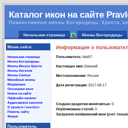
Каталог икон на сайте Prav
Православные иконы Богородицы, Христа, ан
Начальная страница
Иконы Богородицы
Меню сайта
Информация о пользовате
Пользователь:
fabi07
Начальная страница
Иконы Богородицы
Иконы Иисуса Христа
Настоящее имя:
Евгений
Иконы Ангелов
Иконы Святых
Местоположение:
Россия
Минейные иконы
Модерация
Дата регистрации:
2017-08-17.
Опознание икон
Новое на сайте
Оффлайн-каталог
Аудиозаписи канонов
Создано разделов икон/святых:
0.
О проекте / конт@кт
Опубликовано статей:
0.
Помочь сайту
Загружено изображений икон (учет только 
Форум
Пользователь