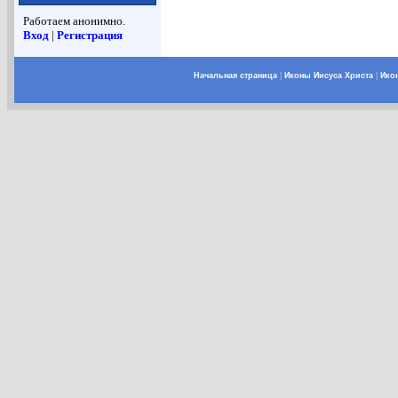
Работаем анонимно.
Вход
|
Регистрация
Начальная страница
|
Иконы Иисуса Христа
|
Ико