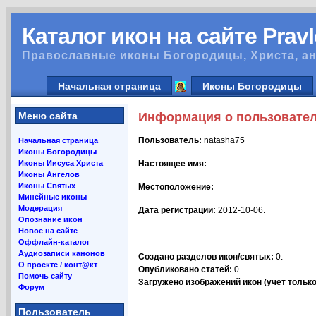
Каталог икон на сайте Prav
Православные иконы Богородицы, Христа, ан
Начальная страница
Иконы Богородицы
Меню сайта
Информация о пользовате
Пользователь:
natasha75
Начальная страница
Иконы Богородицы
Иконы Иисуса Христа
Настоящее имя:
Иконы Ангелов
Иконы Святых
Местоположение:
Минейные иконы
Модерация
Дата регистрации:
2012-10-06.
Опознание икон
Новое на сайте
Оффлайн-каталог
Аудиозаписи канонов
Создано разделов икон/святых:
0.
О проекте / конт@кт
Опубликовано статей:
0.
Помочь сайту
Загружено изображений икон (учет только 
Форум
Пользователь