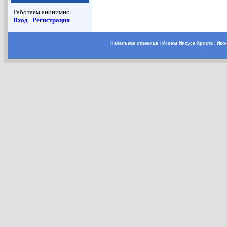
Работаем анонимно.
Вход
|
Регистрация
Начальная страница
|
Иконы Иисуса Христа
|
Ико