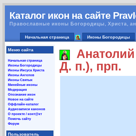
Каталог икон на сайте Prav
Православные иконы Богородицы, Христа, ан
Начальная страница
Иконы Богородицы
Анатолий 
Меню сайта
Начальная страница
Д. п.), прп.
Иконы Богородицы
Иконы Иисуса Христа
Иконы Ангелов
Иконы Святых
Минейные иконы
Модерация
Опознание икон
Новое на сайте
Оффлайн-каталог
Аудиозаписи канонов
О проекте / конт@кт
Помочь сайту
Форум
Пользователь