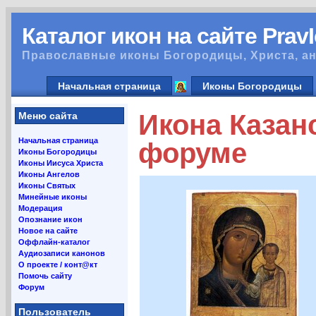
Каталог икон на сайте Prav
Православные иконы Богородицы, Христа, ан
Начальная страница
Иконы Богородицы
Икона Казан
Меню сайта
Начальная страница
форуме
Иконы Богородицы
Иконы Иисуса Христа
Иконы Ангелов
Иконы Святых
Минейные иконы
Модерация
Опознание икон
Новое на сайте
Оффлайн-каталог
Аудиозаписи канонов
О проекте / конт@кт
Помочь сайту
Форум
Пользователь