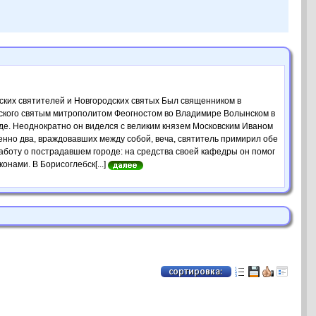
дских святителей и Новгородских святых Был священником в
дского святым митрополитом Феогностом во Владимире Волынском в
оде. Неоднократно он виделся с великим князем Московским Иваном
менно два, враждовавших между собой, веча, святитель примирил обе
аботу о пострадавшем городе: на средства своей кафедры он помог
онами. В Борисоглебск[...]