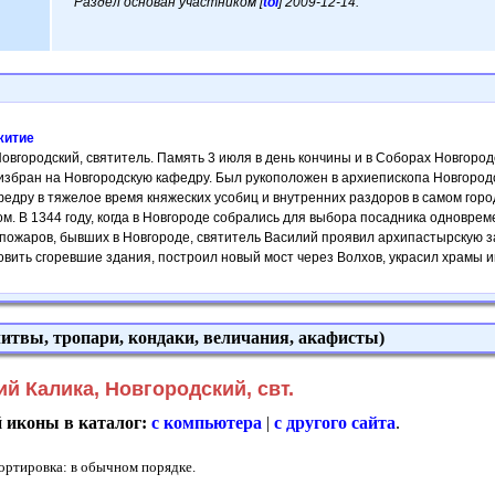
Раздел основан участником [
tol
] 2009-12-14.
 житие
Новгородский, святитель. Память 3 июля в день кончины и в Соборах Новгоро
избран на Новгородскую кафедру. Был рукоположен в архиепископа Новгоро
федру в тяжелое время княжеских усобиц и внутренних раздоров в самом гор
дом. В 1344 году, когда в Новгороде собрались для выбора посадника одновре
пожаров, бывших в Новгороде, святитель Василий проявил архипастырскую з
овить сгоревшие здания, построил новый мост через Волхов, украсил храмы ик
итвы, тропари, кондаки, величания, акафисты)
 Калика, Новгородский, свт.
й иконы в каталог:
с компьютера
|
с другого сайта
.
Сортировка: в обычном порядке.