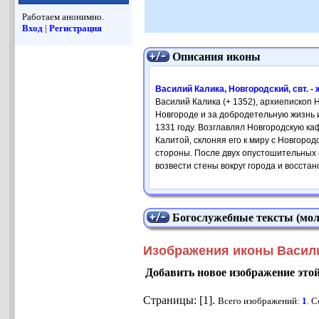
Работаем анонимно.
Вход
|
Регистрация
Описания иконы
Василий Калика, Новгородский, свт. -
Василий Калика (+ 1352), архиепископ 
Новгороде и за добродетельную жизнь 
1331 году. Возглавлял Новгородскую ка
Калитой, склоняя его к миру с Новгоро
стороны. После двух опустошительных 
возвести стены вокруг города и восстан
Богослужебные тексты (мол
Изображения иконы Василий
Добавить новое изображение это
Страницы: [1].
Всего изображений:
1
. 