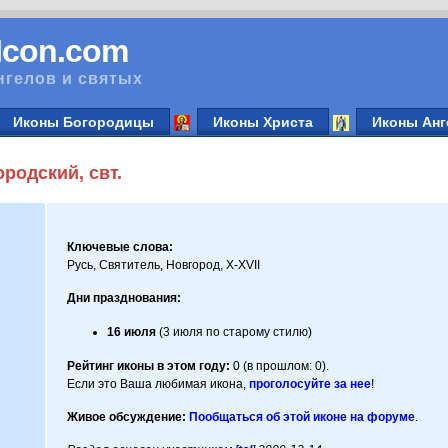
vIcon.com
нгелов и святых
Иконы Богородицы
Иконы Христа
Иконы Анг
родский, свт.
Ключевые слова:
Русь, Святитель, Новгород, X-XVII
Дни празднования:
16 июля
(3 июля по старому стилю)
Рейтинг иконы в этом году:
0 (в прошлом: 0).
Если это Ваша любимая икона,
проголосуйте за нее
!
Живое обсуждение:
Пообщаться об этой иконе на форуме
.