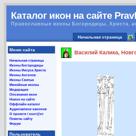
Каталог икон на сайте Pra
Православные иконы Богородицы, Христа, а
Начальная страница
Меню сайта
Василий Калика, Новго
Начальная страница
Иконы Богородицы
Иконы Иисуса Христа
Иконы Ангелов
Иконы Святых
Минейные иконы
Модерация
Опознание икон
Новое на сайте
Оффлайн-каталог
Аудиозаписи канонов
О проекте / конт@кт
Помочь сайту
Форум
Пользователь