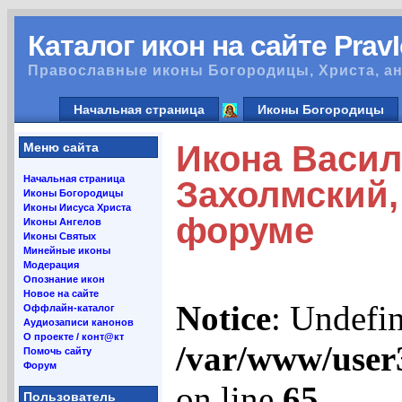
Каталог икон на сайте Prav
Православные иконы Богородицы, Христа, ан
Начальная страница
Иконы Богородицы
Икона Васил
Меню сайта
Начальная страница
Захолмский, 
Иконы Богородицы
Иконы Иисуса Христа
форуме
Иконы Ангелов
Иконы Святых
Минейные иконы
Модерация
Опознание икон
Новое на сайте
Notice
: Undefin
Оффлайн-каталог
Аудиозаписи канонов
О проекте / конт@кт
/var/www/user
Помочь сайту
Форум
on line
65
Пользователь