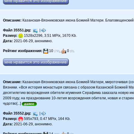
Описание:
Казанская-Вязниковская икона Божией Матери. Благовещенский ж
Файл 35551.jpg:
|
Размер:
1528x2296, 3.51 MPix, 1670 Kb.
Дата:
2021-06-29, анонимно.
Рейтинг изображения:
10
,
0
.
(79)
(0)
Описание:
Казанская-Вязниковская икона Божией Матери, мироточивая (сов
Вязники. «Вся история монастыря связана с образом Казанской Божией Мат
десятилетию возрождения обители игумения Серафима заказала новую ик
2009 году, на празднование 10-летия возрождения обители, новая и стари
чудотво[...]
Файл 35552.jpg:
|
Размер:
595x793, 0.47 MPix, 164 Kb.
Дата:
2021-06-29, анонимно.