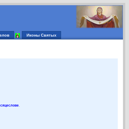
елов
Иконы Святых
есяцеслове
.