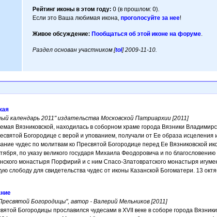
Рейтинг иконы в этом году:
0 (в прошлом: 0).
Если это Ваша любимая икона,
проголосуйте за нее
!
Живое обсуждение:
Пообщаться об этой иконе на форуме
.
Раздел основан участником [
tol
] 2009-11-10.
кая
ный календарь 2011" издательства Московской Патриархии [2011]
емая Вязниковской, находилась в соборном храме города Вязники Владимир
есвятой Богородице с верой и упованием, получали от Ее образа исцеления 
ние чудес по молитвам ко Пресвятой Богородице перед Ее Вязниковской икон
 октября, по указу великого государя Михаила Феодоровича и по благословени
нского монастыря Порфирий и с ним Спасо-Златовратского монастыря игуме
ю слободу для свидетельства чудес от иконы Казанской Богоматери. 13 октябр
ание
ресвятой Богородицы", автор - Валерий Мельников [2011]
ятой Богородицы прославился чудесами в XVII веке в соборе города Вязник