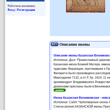
Работаем анонимно.
Вход
|
Регистрация
Описания иконы
Описание иконы Казанская Вязниковс
Источник: Диск "Православный церков
Казанская икона Божией Матери, имену
чудесами. Верующие, притекавшие к Пр
Филарета было произведено расследова
Мироздания 7132, а от Р. Хр. 1624, 11
архимандрит Владимирского Рождестве
диаконами присланы были в Вязниковску
Икона Казанская Вязниковская - опис
Источник: Сайт "Чудотворные иконы П
Список (копия) КАЗАНСКОЙ иконы Пресв