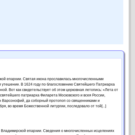
ской епархии. Святая икона прославилась многочисленными
и утешение. В 1624 году по благословению Святейшего Патриарха
ой. Вот как свидетельствует об этом церковная летопись: «Лета от
ю святейшего патриарха Филарета Московского и всея России,
н Варсонофий, да соборный протопоп со священниками и
я, во время Божественной литургии, последовало от той[...]
и Владимирской епархии. Сведения о многочисленных исцелениях