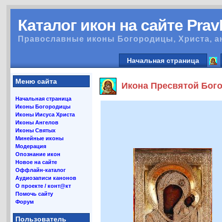
Каталог икон на сайте Pra
Православные иконы Богородицы, Христа, а
Начальная страница
Меню сайта
Икона Пресвятой Бого
Начальная страница
Иконы Богородицы
Иконы Иисуса Христа
Иконы Ангелов
Иконы Святых
Минейные иконы
Модерация
Опознание икон
Новое на сайте
Оффлайн-каталог
Аудиозаписи канонов
О проекте / конт@кт
Помочь сайту
Форум
Пользователь