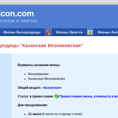
vIcon.com
нгелов и святых
Иконы Богородицы
Иконы Христа
Иконы Анг
родицы "Казанская Вязниковская"
Варианты названия иконы:
Вязниковская
Казанская Вязниковская
Общий раздел:
«
Казанская
».
Статус в православии:
Православная икона, упомянута в м
Дни празднования:
21 июля
(8 июля по старому стилю)