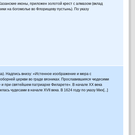
занские иконы, приложен золотой крест с алмазом (вклад
ики на богомолье во Флорищеву пустынь). По указу
ка). Надпись внизу: «Истенное изображение и мера с
соборней церкви во граде вязниках. Прославившияся чюдесими
иче и при святейшем патриархе Филарете». В начале XX века
сь чудесами в начале XVII века. В 1624 году по указу Мих[...]