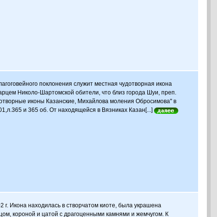
агоговейного поклонения служит местная чудотворная икона
арцем Николо-Шартомской обители, что близ города Шуи, преп.
чюдотворные иконы Казанские, Михайлова моления Обросимова" в
1,л.365 и 365 об. От находящейся в Вязниках Казан[...]
 г. Икона находилась в створчатом киоте, была украшена
ом, короной и цатой с драгоценными камнями и жемчугом. К