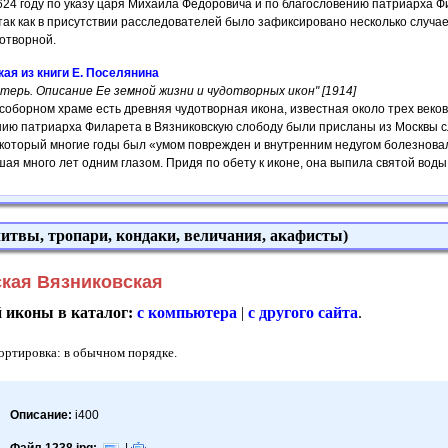
 1624 году по указу царя Михаила Фёдоровича и по благословению патриарх
 так как в присутствии расследователей было зафиксировано несколько случ
дотворной.
ая из книги Е. Поселянина
атерь. Описание Ее земной жизни и чудотворных икон" [1914]
 соборном храме есть древняя чудотворная икона, известная около трех веков
ию патриарха Филарета в Вязниковскую слободу были присланы из Москвы сл
 который многие годы был «умом поврежден и внутренним недугом болезновал
ая много лет одним глазом. Придя по обету к иконе, она выпила святой воды
итвы, тропари, кондаки, величания, акафисты)
кая Вязниковская
й иконы в каталог:
с компьютера
|
с другого сайта
.
Сортировка: в обычном порядке.
Описание:
i400