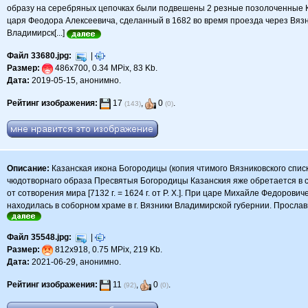
образу на серебряных цепочках были подвешены 2 резные позолоченные Ка
царя Феодора Алексеевича, сделанный в 1682 во время проезда через Вязн
Владимирск[...]
Файл 33680.jpg:
|
Размер:
486x700, 0.34 MPix, 83 Kb.
Дата:
2019-05-15, анонимно.
Рейтинг изображения:
17
,
0
.
(143)
(0)
Описание:
Казанская икона Богородицы (копия чтимого Вязниковского спис
чюдотворнаго образа Пресвятыя Богородицы Казанския яже обретается в 
от сотворения мира [7132 г. = 1624 г. от Р. Х.]. При царе Михайле Федоров
находилась в соборном храме в г. Вязники Владимирской губернии. Прославила
Файл 35548.jpg:
|
Размер:
812x918, 0.75 MPix, 219 Kb.
Дата:
2021-06-29, анонимно.
Рейтинг изображения:
11
,
0
.
(92)
(0)