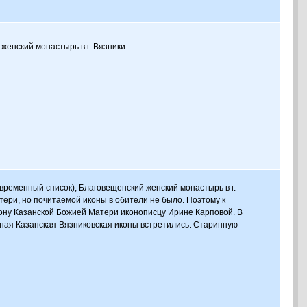
енский монастырь в г. Вязники.
ременный список), Благовещенский женский монастырь в г.
ери, но почитаемой иконы в обители не было. Поэтому к
ону Казанской Божией Матери иконописцу Ирине Карповой. В
нная Казанская-Вязниковская иконы встретились. Старинную