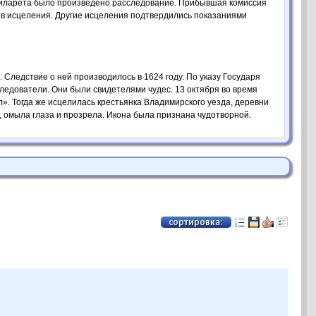
а Филарета было произведено расследование. Прибывшая комиссия
аев исцеления. Другие исцеления подтвердились показаниями
. Следствие о ней производилось в 1624 году. По указу Государя
едователи. Они были свидетелями чудес. 13 октября во время
». Тогда же исцелилась крестьянка Владимирского уезда, деревни
, омыла глаза и прозрела. Икона была признана чудотворной.