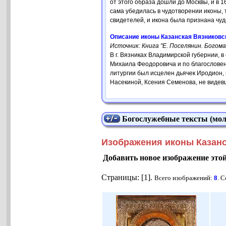
от этого образа дошли до Москвы, и в
сама убедилась в чудотворении иконы,
свидетелей, и икона была признана чу
Описание иконы Казанская Вязниковск
Источник: Книга "Е. Поселянин. Богом
В г. Вязниках Владимирской губернии, в
Михаила Феодоровича и по благословен
литургии был исцелен дьячек Иродион,
Насекиной, Ксения Семенова, не видевш
Богослужебные тексты (мол
Изображения иконы Казанс
Добавить новое изображение это
Страницы: [1].
Всего изображений:
8
. 