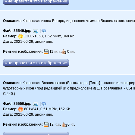
Описание:
Казанская икона Богородицы (копия чтимого Вязниковского списк
Файл 35549.jpg:
|
Размер:
1200x1353, 1.62 MPix, 348 Kb.
Дата:
2021-06-29, анонимно.
Рейтинг изображения:
11
,
0
.
(97)
(0)
Описание:
Казанская-Вязниковская (Богоматерь. [Текст] : полное иллюстр
чудотворных икон / под редакцией [и с предисловием] Е. Поселянина. - С.-Пете
С.440.)
Файл 35550.jpg:
|
Размер:
601x841, 0.51 MPix, 162 Kb.
Дата:
2021-06-29, анонимно.
Рейтинг изображения:
12
,
0
.
(92)
(0)