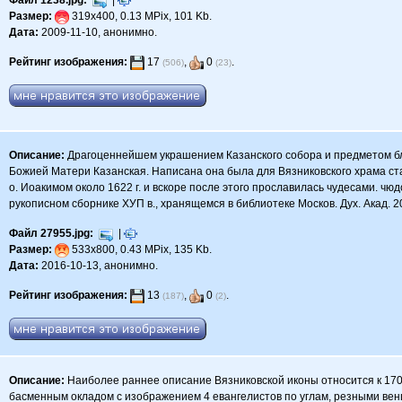
Файл 1238.jpg:
|
Размер:
319x400, 0.13 MPix, 101 Kb.
Дата:
2009-11-10, анонимно.
Рейтинг изображения:
17
,
0
.
(506)
(23)
Описание:
Драгоценнейшем украшением Казанского собора и предметом бл
Божией Матери Казанская. Написана она была для Вязниковского храма ст
о. Иоакимом около 1622 г. и вскоре после этого прославилась чудесами. 
рукописном сборнике ХУП в., хранящемся в библиотеке Москов. Дух. Акад. 20
Файл 27955.jpg:
|
Размер:
533x800, 0.43 MPix, 135 Kb.
Дата:
2016-10-13, анонимно.
Рейтинг изображения:
13
,
0
.
(187)
(2)
Описание:
Наиболее раннее описание Вязниковской иконы относится к 1702
басменным окладом с изображением 4 евангелистов по углам, резными венц