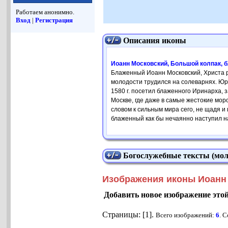
Работаем анонимно.
Вход
|
Регистрация
Описания иконы
Иоанн Московский, Большой колпак, б
Блаженный Иоанн Московский, Христа р
молодости трудился на солеварнях. Юро
1580 г. посетил блаженного Иринарха, 
Москве, где даже в самые жестокие мор
словом к сильным мира сего, не щадя и
блаженный как бы нечаянно наступил на 
Богослужебные тексты (мол
Изображения иконы Иоанн 
Добавить новое изображение это
Страницы: [1].
Всего изображений:
6
. 