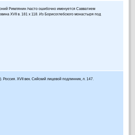
нтоний Римлянин /часто ошибочно именуется Савватием
овина XVII в. 181 х 118. Из Борисоглебского монастыря под
. Россия. XVII век. Сийский лицевой подлинник, л. 147.