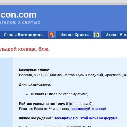
vIcon.com
нгелов и святых
Иконы Богородицы
Иконы Христа
Иконы Анг
льшой колпак, блж.
Ключевые слова:
Вологда, Мирянин, Москва, Ростов, Русь, Юродивый, Ярославль, X-
Дни празднования:
16 июля
(3 июля по старому стилю)
Рейтинг иконы в этом году:
0 (в прошлом: 0).
Если это Ваша любимая икона,
проголосуйте за нее
!
Живое обсуждение:
Пообщаться об этой иконе на форуме
.