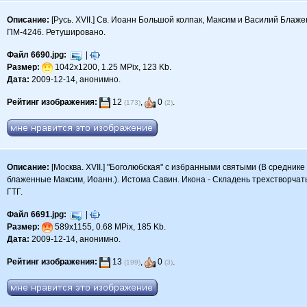
Описание:
[Русь. XVII.] Св. Иоанн Большой колпак, Максим и Василий Блажен
ПМ-4246. Ретушировано.
Файл 6690.jpg:
|
Размер:
1042x1200, 1.25 MPix, 123 Kb.
Дата:
2009-12-14, анонимно.
Рейтинг изображения:
12
,
0
.
(173)
(2)
Описание:
[Москва. XVII.] "Боголюбская" с избранными святыми (В средник
блаженные Максим, Иоанн.). Истома Савин. Икона - Складень трехстворчатый.
ГТГ.
Файл 6691.jpg:
|
Размер:
589x1155, 0.68 MPix, 185 Kb.
Дата:
2009-12-14, анонимно.
Рейтинг изображения:
13
,
0
.
(199)
(3)