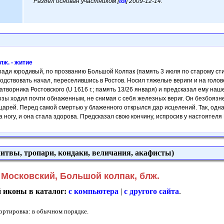
Раздел основан участником [
tol
] 2009-12-14.
лж. - житие
ади юродивый, по прозванию Большой Колпак (память 3 июля по старому стил
дствовать начал, переселившись в Ростов. Носил тяжелые вериги и на голов
затворника Ростовского (U 1616 г.; память 13/26 января) и предсказал ему на
озы ходил почти обнаженным, не снимая с себя железных вериг. Он безбоязн
 царей. Перед самой смертью у блаженного открылся дар исцелений. Так, одн
ногу, и она стала здорова. Предсказал свою кончину, испросив у настоятеля П
итвы, тропари, кондаки, величания, акафисты)
Московский, Большой колпак, блж.
й иконы в каталог:
с компьютера
|
с другого сайта
.
Сортировка: в обычном порядке.