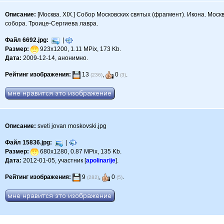
Описание:
[Москва. XIX.] Собор Московских святых (фрагмент). Икона. Москв
собора. Троице-Сергиева лавра.
Файл 6692.jpg:
|
Размер:
923x1200, 1.11 MPix, 173 Kb.
Дата:
2009-12-14, анонимно.
Рейтинг изображения:
13
,
0
.
(236)
(3)
Описание:
sveti jovan moskovski.jpg
Файл 15836.jpg:
|
Размер:
680x1280, 0.87 MPix, 135 Kb.
Дата:
2012-01-05, участник [
apolinarije
].
Рейтинг изображения:
9
,
0
.
(282)
(5)