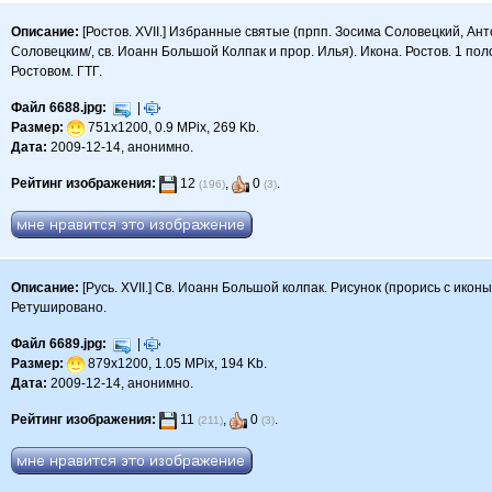
Описание:
[Ростов. XVII.] Избранные святые (прпп. Зосима Соловецкий, А
Соловецким/, св. Иоанн Большой Колпак и прор. Илья). Икона. Ростов. 1 пол
Ростовом. ГТГ.
Файл 6688.jpg:
|
Размер:
751x1200, 0.9 MPix, 269 Kb.
Дата:
2009-12-14, анонимно.
Рейтинг изображения:
12
,
0
.
(196)
(3)
Описание:
[Русь. XVII.] Св. Иоанн Большой колпак. Рисунок (прорись с иконы)
Ретушировано.
Файл 6689.jpg:
|
Размер:
879x1200, 1.05 MPix, 194 Kb.
Дата:
2009-12-14, анонимно.
Рейтинг изображения:
11
,
0
.
(211)
(3)