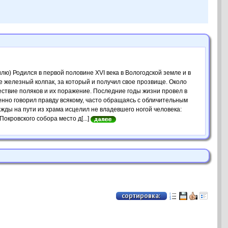
ю) Родился в первой половине XVI века в Вологодской земле и в
е железный колпак, за который и получил свое прозвище. Около
шествие поляков и их поражение. Последние годы жизни провел в
енно говорил правду всякому, часто обращаясь с обличительным
ажды на пути из храма исцелил не владевшего ногой человека:
окровского собора место д[...]