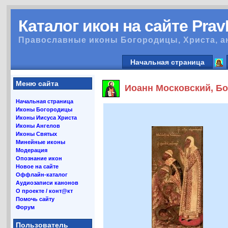
Каталог икон на сайте Pra
Православные иконы Богородицы, Христа, а
Начальная страница
Меню сайта
Иоанн Московский, Бо
Начальная страница
Иконы Богородицы
Иконы Иисуса Христа
Иконы Ангелов
Иконы Святых
Минейные иконы
Модерация
Опознание икон
Новое на сайте
Оффлайн-каталог
Аудиозаписи канонов
О проекте / конт@кт
Помочь сайту
Форум
Пользователь